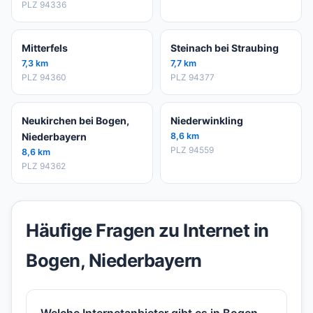
PLZ 94336
Mitterfels
Steinach bei Straubing
7,3 km
7,7 km
PLZ 94360
PLZ 94377
Neukirchen bei Bogen,
Niederwinkling
Niederbayern
8,6 km
PLZ 94559
8,6 km
PLZ 94362
Häufige Fragen zu Internet in
Bogen, Niederbayern