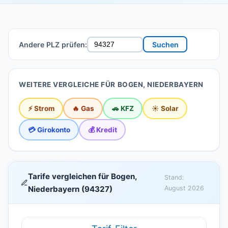
Andere PLZ prüfen:
Suchen
WEITERE VERGLEICHE FÜR BOGEN, NIEDERBAYERN
⚡ Strom
🔥 Gas
🚗 KFZ
☀️ Solar
💳 Girokonto
💰 Kredit
Tarife vergleichen für Bogen,
Stand:
Niederbayern (94327)
August 2026