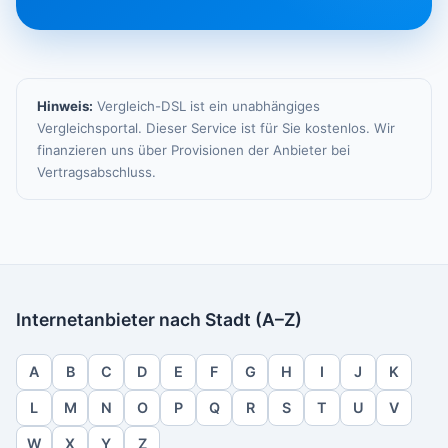
Hinweis:
Vergleich-DSL ist ein unabhängiges
Vergleichsportal. Dieser Service ist für Sie kostenlos. Wir
finanzieren uns über Provisionen der Anbieter bei
Vertragsabschluss.
Internetanbieter nach Stadt (A–Z)
A
B
C
D
E
F
G
H
I
J
K
L
M
N
O
P
Q
R
S
T
U
V
W
X
Y
Z