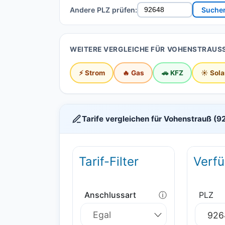
Andere PLZ prüfen:
Suche
WEITERE VERGLEICHE FÜR VOHENSTRAUSS
⚡ Strom
🔥 Gas
🚗 KFZ
☀️ Sola
Tarife vergleichen für Vohenstrauß (