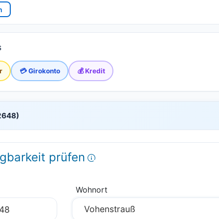
n
r
💳 Girokonto
💰 Kredit
92648)