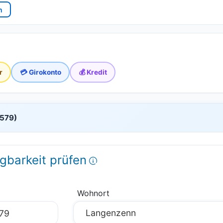
n
r
💳 Girokonto
💰 Kredit
0579)