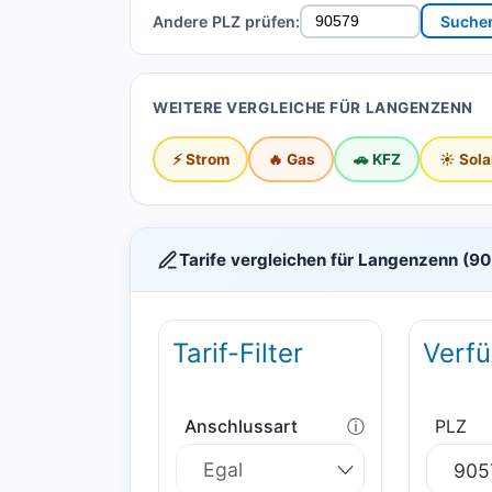
Andere PLZ prüfen:
Suche
WEITERE VERGLEICHE FÜR LANGENZENN
⚡ Strom
🔥 Gas
🚗 KFZ
☀️ Sola
Tarife vergleichen für Langenzenn (9