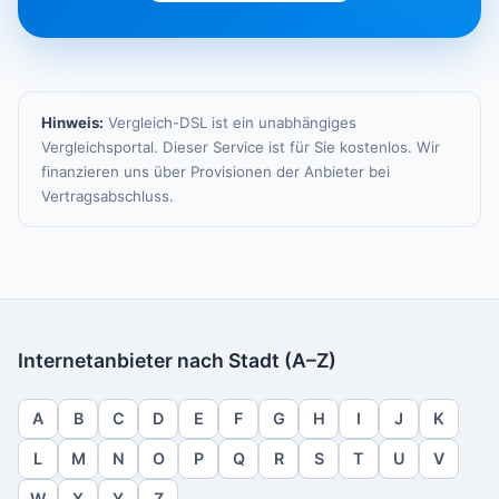
Hinweis:
Vergleich-DSL ist ein unabhängiges
Vergleichsportal. Dieser Service ist für Sie kostenlos. Wir
finanzieren uns über Provisionen der Anbieter bei
Vertragsabschluss.
Internetanbieter nach Stadt (A–Z)
A
B
C
D
E
F
G
H
I
J
K
L
M
N
O
P
Q
R
S
T
U
V
W
X
Y
Z