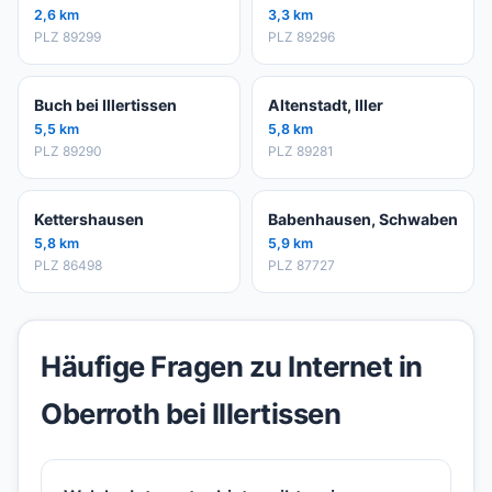
2,6 km
3,3 km
PLZ 89299
PLZ 89296
Buch bei Illertissen
Altenstadt, Iller
5,5 km
5,8 km
PLZ 89290
PLZ 89281
Kettershausen
Babenhausen, Schwaben
5,8 km
5,9 km
PLZ 86498
PLZ 87727
Häufige Fragen zu Internet in
Oberroth bei Illertissen