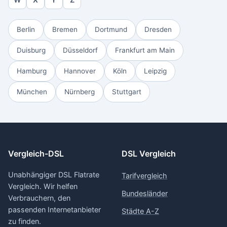
Berlin
Bremen
Dortmund
Dresden
Duisburg
Düsseldorf
Frankfurt am Main
Hamburg
Hannover
Köln
Leipzig
München
Nürnberg
Stuttgart
Vergleich-DSL
DSL Vergleich
Unabhängiger DSL Flatrate
Tarifvergleich
Vergleich. Wir helfen
Bundesländer
Verbrauchern, den
passenden Internetanbieter
Städte A-Z
zu finden.