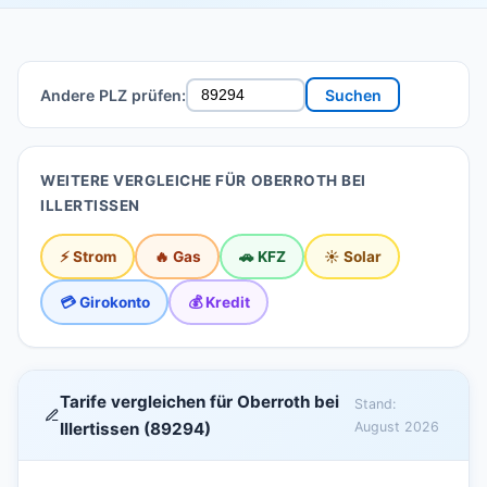
Andere PLZ prüfen:
Suchen
WEITERE VERGLEICHE FÜR OBERROTH BEI
ILLERTISSEN
⚡ Strom
🔥 Gas
🚗 KFZ
☀️ Solar
💳 Girokonto
💰 Kredit
Tarife vergleichen für Oberroth bei
Stand:
Illertissen (89294)
August 2026