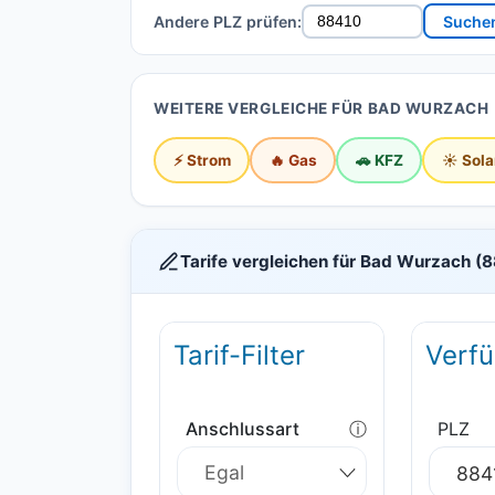
Andere PLZ prüfen:
Suche
WEITERE VERGLEICHE FÜR BAD WURZACH
⚡ Strom
🔥 Gas
🚗 KFZ
☀️ Sola
Tarife vergleichen für Bad Wurzach (