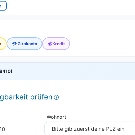
n
r
💳 Girokonto
💰 Kredit
88410)