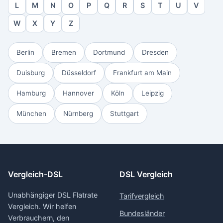
L
M
N
O
P
Q
R
S
T
U
V
W
X
Y
Z
Berlin
Bremen
Dortmund
Dresden
Duisburg
Düsseldorf
Frankfurt am Main
Hamburg
Hannover
Köln
Leipzig
München
Nürnberg
Stuttgart
Vergleich-DSL
DSL Vergleich
Unabhängiger DSL Flatrate
Tarifvergleich
Vergleich. Wir helfen
Bundesländer
Verbrauchern, den