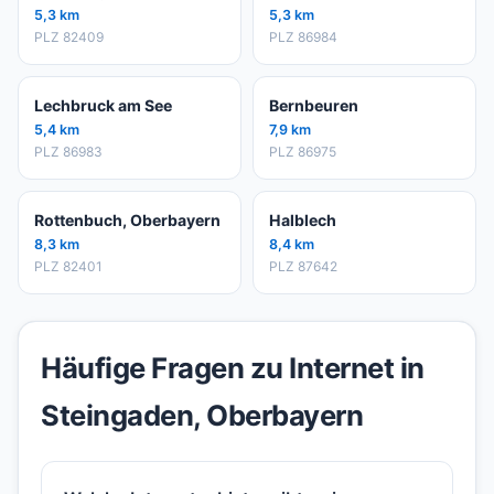
5,3 km
5,3 km
PLZ 82409
PLZ 86984
Lechbruck am See
Bernbeuren
5,4 km
7,9 km
PLZ 86983
PLZ 86975
Rottenbuch, Oberbayern
Halblech
8,3 km
8,4 km
PLZ 82401
PLZ 87642
Häufige Fragen zu Internet in
Steingaden, Oberbayern