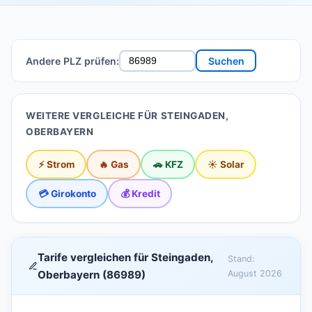
Andere PLZ prüfen:
Suchen
WEITERE VERGLEICHE FÜR STEINGADEN,
OBERBAYERN
⚡ Strom
🔥 Gas
🚗 KFZ
☀️ Solar
💳 Girokonto
💰 Kredit
Tarife vergleichen für Steingaden,
Stand:
Oberbayern (86989)
August 2026