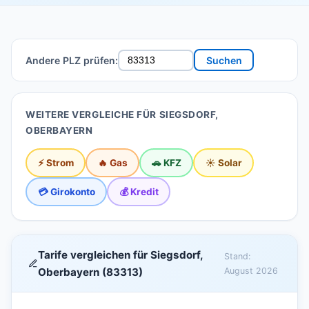
Andere PLZ prüfen:
Suchen
WEITERE VERGLEICHE FÜR SIEGSDORF,
OBERBAYERN
⚡ Strom
🔥 Gas
🚗 KFZ
☀️ Solar
💳 Girokonto
💰 Kredit
Tarife vergleichen für Siegsdorf,
Stand:
Oberbayern (83313)
August 2026