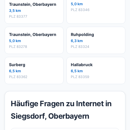
Traunstein, Oberbayern
5,0 km
PLZ 83346
3,5 km
PLZ 83377
Traunstein, Oberbayern
Ruhpolding
5,0 km
6,3 km
PLZ 83278
PLZ 83324
Surberg
Hallabruck
6,5 km
6,5 km
PLZ 83362
PLZ 83359
Häufige Fragen zu Internet in
Siegsdorf, Oberbayern