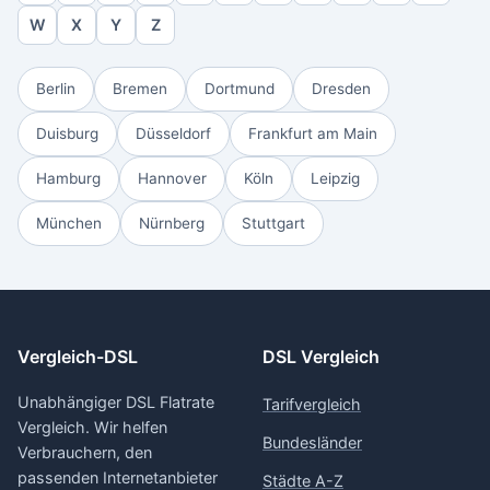
W
X
Y
Z
Berlin
Bremen
Dortmund
Dresden
Duisburg
Düsseldorf
Frankfurt am Main
Hamburg
Hannover
Köln
Leipzig
München
Nürnberg
Stuttgart
Vergleich-DSL
DSL Vergleich
Unabhängiger DSL Flatrate
Tarifvergleich
Vergleich. Wir helfen
Bundesländer
Verbrauchern, den
passenden Internetanbieter
Städte A-Z