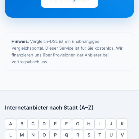
Hinweis:
Vergleich-DSL ist ein unabhängiges
Vergleichsportal. Dieser Service ist für Sie kostenlos. Wir
finanzieren uns über Provisionen der Anbieter bei
Vertragsabschluss.
Internetanbieter nach Stadt (A–Z)
A
B
C
D
E
F
G
H
I
J
K
L
M
N
O
P
Q
R
S
T
U
V