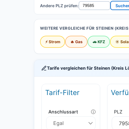
Andere PLZ prüfen:
Suche
WEITERE VERGLEICHE FÜR STEINEN (KREI
⚡ Strom
🔥 Gas
🚗 KFZ
☀️ Sola
Tarife vergleichen für Steinen (Kreis 