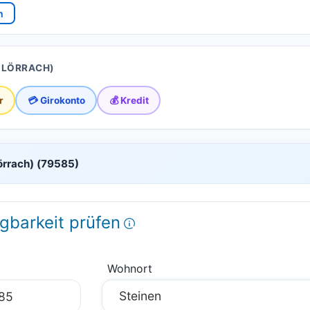
n
S LÖRRACH)
r
💳 Girokonto
💰 Kredit
Lörrach) (79585)