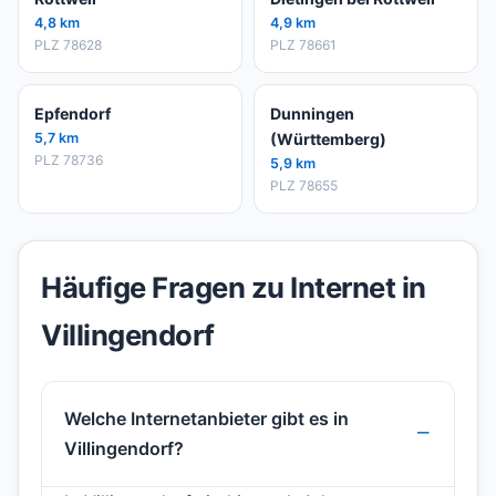
4,8 km
4,9 km
PLZ 78628
PLZ 78661
Epfendorf
Dunningen
5,7 km
(Württemberg)
PLZ 78736
5,9 km
PLZ 78655
Häufige Fragen zu Internet in
Villingendorf
Welche Internetanbieter gibt es in
Villingendorf?