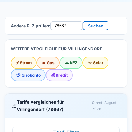
Andere PLZ prüfen:
Suchen
WEITERE VERGLEICHE FÜR VILLINGENDORF
⚡ Strom
🔥 Gas
🚗 KFZ
☀️ Solar
💳 Girokonto
💰 Kredit
Tarife vergleichen für
Stand: August
Villingendorf (78667)
2026