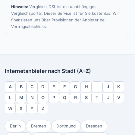
Hinweis:
Vergleich-DSL ist ein unabhängiges
Vergleichsportal. Dieser Service ist für Sie kostenlos. Wir
finanzieren uns über Provisionen der Anbieter bei
Vertragsabschluss.
Internetanbieter nach Stadt (A–Z)
A
B
C
D
E
F
G
H
I
J
K
L
M
N
O
P
Q
R
S
T
U
V
W
X
Y
Z
Berlin
Bremen
Dortmund
Dresden