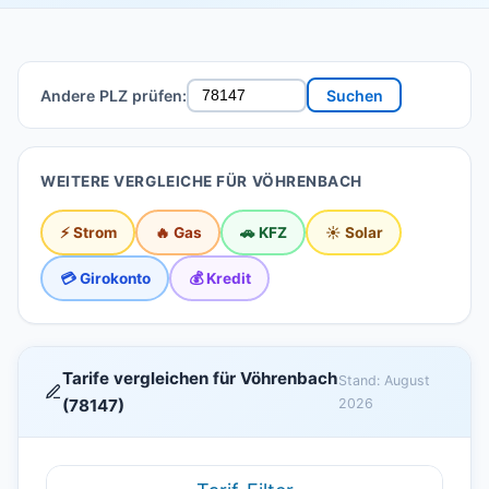
Andere PLZ prüfen:
Suchen
WEITERE VERGLEICHE FÜR VÖHRENBACH
⚡ Strom
🔥 Gas
🚗 KFZ
☀️ Solar
💳 Girokonto
💰 Kredit
Tarife vergleichen für Vöhrenbach
Stand: August
(78147)
2026