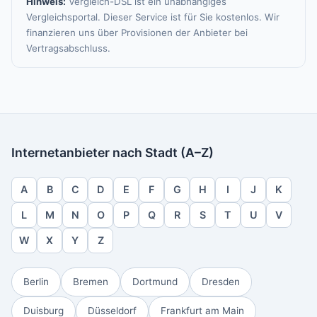
Hinweis:
Vergleich-DSL ist ein unabhängiges
Vergleichsportal. Dieser Service ist für Sie kostenlos. Wir
finanzieren uns über Provisionen der Anbieter bei
Vertragsabschluss.
Internetanbieter nach Stadt (A–Z)
A
B
C
D
E
F
G
H
I
J
K
L
M
N
O
P
Q
R
S
T
U
V
W
X
Y
Z
Berlin
Bremen
Dortmund
Dresden
Duisburg
Düsseldorf
Frankfurt am Main