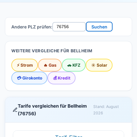
Andere PLZ prüfen:
Suchen
WEITERE VERGLEICHE FÜR BELLHEIM
⚡ Strom
🔥 Gas
🚗 KFZ
☀️ Solar
💳 Girokonto
💰 Kredit
Tarife vergleichen für Bellheim
Stand: August
(76756)
2026