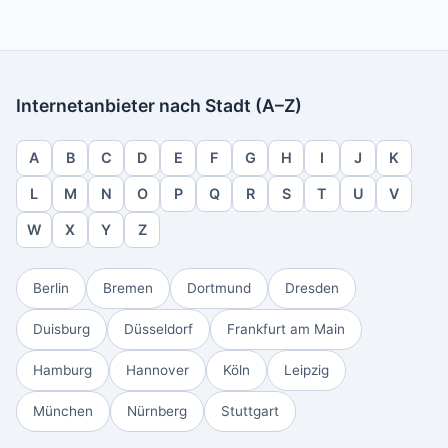
Internetanbieter nach Stadt (A–Z)
A
B
C
D
E
F
G
H
I
J
K
L
M
N
O
P
Q
R
S
T
U
V
W
X
Y
Z
Berlin
Bremen
Dortmund
Dresden
Duisburg
Düsseldorf
Frankfurt am Main
Hamburg
Hannover
Köln
Leipzig
München
Nürnberg
Stuttgart