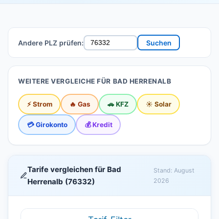
Andere PLZ prüfen:
Suchen
WEITERE VERGLEICHE FÜR BAD HERRENALB
⚡ Strom
🔥 Gas
🚗 KFZ
☀️ Solar
💳 Girokonto
💰 Kredit
Tarife vergleichen für Bad
Stand: August
Herrenalb (76332)
2026