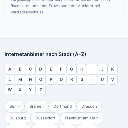
finanzieren uns über Provisionen der Anbieter bei
Vertragsabschluss.
Internetanbieter nach Stadt (A–Z)
A
B
C
D
E
F
G
H
I
J
K
L
M
N
O
P
Q
R
S
T
U
V
W
X
Y
Z
Berlin
Bremen
Dortmund
Dresden
Duisburg
Düsseldorf
Frankfurt am Main