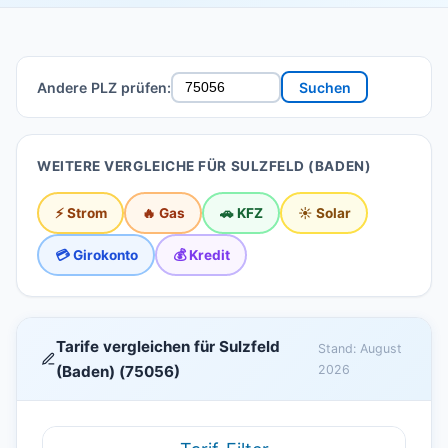
Andere PLZ prüfen:
Suchen
WEITERE VERGLEICHE FÜR SULZFELD (BADEN)
⚡ Strom
🔥 Gas
🚗 KFZ
☀️ Solar
💳 Girokonto
💰 Kredit
Tarife vergleichen für Sulzfeld
Stand: August
(Baden) (75056)
2026