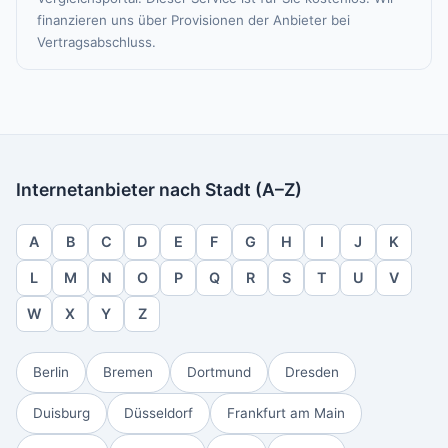
finanzieren uns über Provisionen der Anbieter bei
Vertragsabschluss.
Internetanbieter nach Stadt (A–Z)
A
B
C
D
E
F
G
H
I
J
K
L
M
N
O
P
Q
R
S
T
U
V
W
X
Y
Z
Berlin
Bremen
Dortmund
Dresden
Duisburg
Düsseldorf
Frankfurt am Main