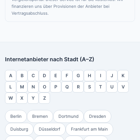
finanzieren uns über Provisionen der Anbieter bei
Vertragsabschluss.
Internetanbieter nach Stadt (A–Z)
A
B
C
D
E
F
G
H
I
J
K
L
M
N
O
P
Q
R
S
T
U
V
W
X
Y
Z
Berlin
Bremen
Dortmund
Dresden
Duisburg
Düsseldorf
Frankfurt am Main