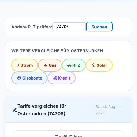
Andere PLZ prüfen:
Suchen
WEITERE VERGLEICHE FÜR OSTERBURKEN
⚡ Strom
🔥 Gas
🚗 KFZ
☀️ Solar
💳 Girokonto
💰 Kredit
Tarife vergleichen für
Stand: August
Osterburken (74706)
2026