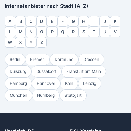
Internetanbieter nach Stadt (A–Z)
A
B
C
D
E
F
G
H
I
J
K
L
M
N
O
P
Q
R
S
T
U
V
W
X
Y
Z
Berlin
Bremen
Dortmund
Dresden
Duisburg
Düsseldorf
Frankfurt am Main
Hamburg
Hannover
Köln
Leipzig
München
Nürnberg
Stuttgart