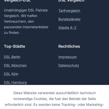
Vergleich-DSL
DSL Vergleich
Unabhängiger DSL Flatrate
Tarifvergleich
Vergleich. Wir helfen
Bundesländer
Verbrauchern, den
passenden Internetanbieter
Städte A-Z
zu finden.
Top-Städte
Rechtliches
DSL Berlin
Impressum
DSL München
Datenschutz
DSL Köln
DSL Hamburg
DSL Frankfurt
Diese Website verwendet ausschließlich technisch
notwendige Cookies, die fuer den Betrieb der Seite
erforderlich sind. Es werden keine Tracking- oder Marketing-