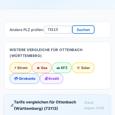
Andere PLZ prüfen:
Suchen
WEITERE VERGLEICHE FÜR OTTENBACH
(WÜRTTEMBERG)
⚡ Strom
🔥 Gas
🚗 KFZ
☀️ Solar
💳 Girokonto
💰 Kredit
Tarife vergleichen für Ottenbach
Stand:
(Württemberg) (73113)
August 2026