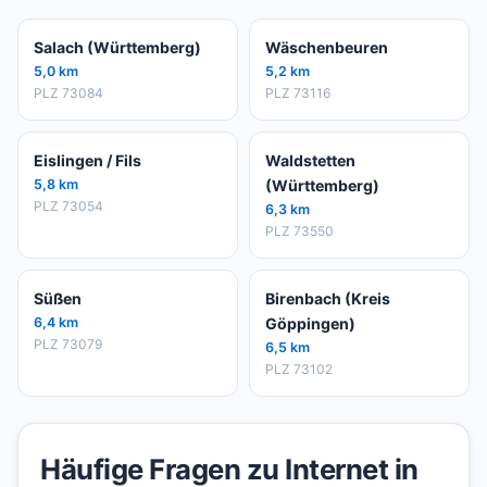
Salach (Württemberg)
Wäschenbeuren
5,0 km
5,2 km
PLZ 73084
PLZ 73116
Eislingen / Fils
Waldstetten
5,8 km
(Württemberg)
PLZ 73054
6,3 km
PLZ 73550
Süßen
Birenbach (Kreis
6,4 km
Göppingen)
PLZ 73079
6,5 km
PLZ 73102
Häufige Fragen zu Internet in