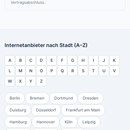
Vertragsabschluss.
Internetanbieter nach Stadt (A–Z)
A
B
C
D
E
F
G
H
I
J
K
L
M
N
O
P
Q
R
S
T
U
V
W
X
Y
Z
Berlin
Bremen
Dortmund
Dresden
Duisburg
Düsseldorf
Frankfurt am Main
Hamburg
Hannover
Köln
Leipzig