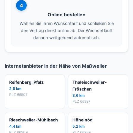
4
Online bestellen
Wählen Sie Ihren Wunschtarif und schließen Sie
den Vertrag direkt online ab. Der Wechsel läuft
danach weitgehend automatisch.
Internetanbieter in der Nähe von Maßweiler
Reifenberg, Pfalz
Thaleischweiler-
2,5 km
Fröschen
PLZ 66507
3,6 km
PLZ 66987
Rieschweiler-Mühlbach
Höheinöd
4,4 km
5,2 km
PLZ 66509
PLZ 66989