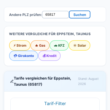
Andere PLZ prüfen:
Suchen
WEITERE VERGLEICHE FÜR EPPSTEIN, TAUNUS
⚡ Strom
🔥 Gas
🚗 KFZ
☀️ Solar
💳 Girokonto
💰 Kredit
Tarife vergleichen für Eppstein,
Stand: August
Taunus (65817)
2026