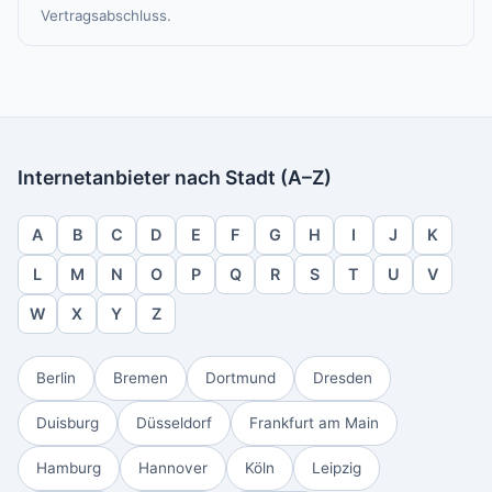
Vertragsabschluss.
Internetanbieter nach Stadt (A–Z)
A
B
C
D
E
F
G
H
I
J
K
L
M
N
O
P
Q
R
S
T
U
V
W
X
Y
Z
Berlin
Bremen
Dortmund
Dresden
Duisburg
Düsseldorf
Frankfurt am Main
Hamburg
Hannover
Köln
Leipzig