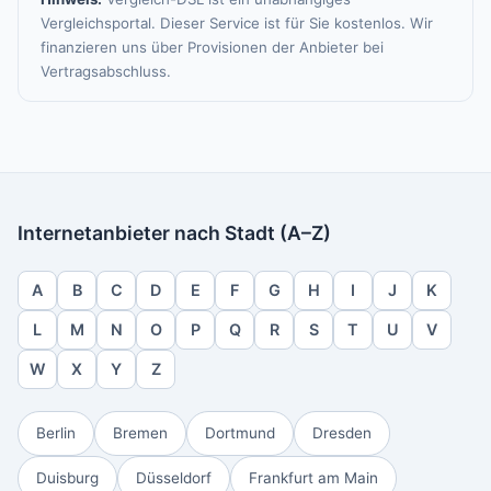
Vergleichsportal. Dieser Service ist für Sie kostenlos. Wir
finanzieren uns über Provisionen der Anbieter bei
Vertragsabschluss.
Internetanbieter nach Stadt (A–Z)
A
B
C
D
E
F
G
H
I
J
K
L
M
N
O
P
Q
R
S
T
U
V
W
X
Y
Z
Berlin
Bremen
Dortmund
Dresden
Duisburg
Düsseldorf
Frankfurt am Main