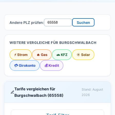
Andere PLZ prüfen:
Suchen
WEITERE VERGLEICHE FÜR BURGSCHWALBACH
⚡ Strom
🔥 Gas
🚗 KFZ
☀️ Solar
💳 Girokonto
💰 Kredit
Tarife vergleichen für
Stand: August
Burgschwalbach (65558)
2026