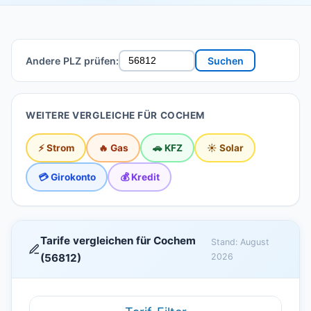
Andere PLZ prüfen:
Suchen
WEITERE VERGLEICHE FÜR COCHEM
⚡ Strom
🔥 Gas
🚗 KFZ
☀️ Solar
💳 Girokonto
💰 Kredit
Tarife vergleichen für Cochem
Stand: August
(56812)
2026