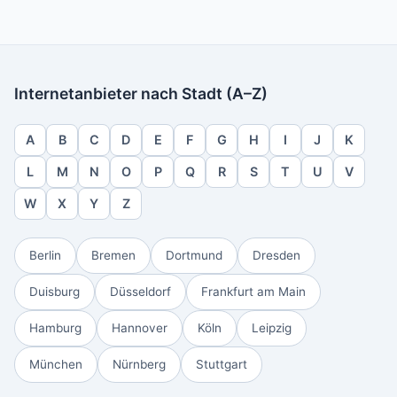
Internetanbieter nach Stadt (A–Z)
A
B
C
D
E
F
G
H
I
J
K
L
M
N
O
P
Q
R
S
T
U
V
W
X
Y
Z
Berlin
Bremen
Dortmund
Dresden
Duisburg
Düsseldorf
Frankfurt am Main
Hamburg
Hannover
Köln
Leipzig
München
Nürnberg
Stuttgart