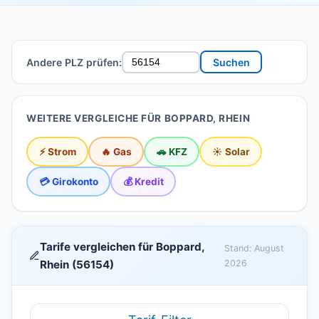
Andere PLZ prüfen:
Suchen
WEITERE VERGLEICHE FÜR BOPPARD, RHEIN
⚡ Strom
🔥 Gas
🚗 KFZ
☀️ Solar
💳 Girokonto
💰 Kredit
Tarife vergleichen für Boppard,
Stand: August
Rhein (56154)
2026