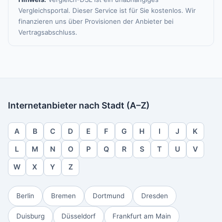
Vergleichsportal. Dieser Service ist für Sie kostenlos. Wir
finanzieren uns über Provisionen der Anbieter bei
Vertragsabschluss.
Internetanbieter nach Stadt (A–Z)
A
B
C
D
E
F
G
H
I
J
K
L
M
N
O
P
Q
R
S
T
U
V
W
X
Y
Z
Berlin
Bremen
Dortmund
Dresden
Duisburg
Düsseldorf
Frankfurt am Main