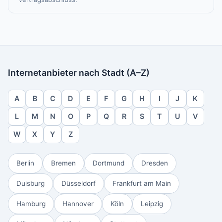
Internetanbieter nach Stadt (A–Z)
A
B
C
D
E
F
G
H
I
J
K
L
M
N
O
P
Q
R
S
T
U
V
W
X
Y
Z
Berlin
Bremen
Dortmund
Dresden
Duisburg
Düsseldorf
Frankfurt am Main
Hamburg
Hannover
Köln
Leipzig