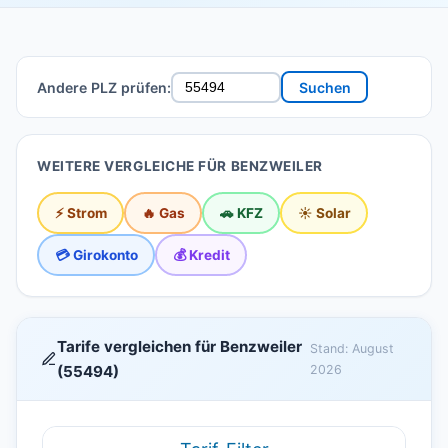
Andere PLZ prüfen:
Suchen
WEITERE VERGLEICHE FÜR BENZWEILER
⚡ Strom
🔥 Gas
🚗 KFZ
☀️ Solar
💳 Girokonto
💰 Kredit
Tarife vergleichen für Benzweiler
Stand: August
(55494)
2026