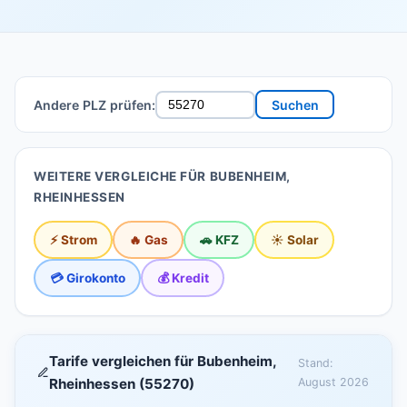
Andere PLZ prüfen:
Suchen
WEITERE VERGLEICHE FÜR BUBENHEIM,
RHEINHESSEN
⚡ Strom
🔥 Gas
🚗 KFZ
☀️ Solar
💳 Girokonto
💰 Kredit
Tarife vergleichen für Bubenheim,
Stand:
Rheinhessen (55270)
August 2026