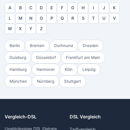
A
B
C
D
E
F
G
H
I
J
K
L
M
N
O
P
Q
R
S
T
U
V
W
X
Y
Z
Berlin
Bremen
Dortmund
Dresden
Duisburg
Düsseldorf
Frankfurt am Main
Hamburg
Hannover
Köln
Leipzig
München
Nürnberg
Stuttgart
Vergleich-DSL
DSL Vergleich
Unabhängiger DSL Flatrate
Tarifvergleich