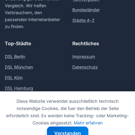
Vergleich. Wir helfen
Bundesländer
Verbrauchern, den
passenden Internetanbieter
Städte A-Z
zu finden.
Top-Städte
Rechtliches
DSL Berlin
Impressum
DSL München
Datenschutz
DSL Köln
DSL Hamburg
DSL Frankfurt
Diese Website verwendet ausschließlich technisch
notwendige Cookies, die fuer den Betrieb der Seite
erforderlich sind. Es werden keine Tracking- oder Marketing-
Cookies eingesetzt.
Mehr erfahren
© 2026 Vergleich-DSL
Verstanden