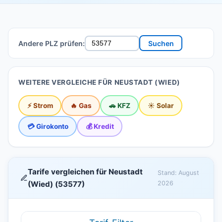
Andere PLZ prüfen:
Suchen
WEITERE VERGLEICHE FÜR NEUSTADT (WIED)
⚡ Strom
🔥 Gas
🚗 KFZ
☀️ Solar
💳 Girokonto
💰 Kredit
Tarife vergleichen für Neustadt
Stand: August
(Wied) (53577)
2026