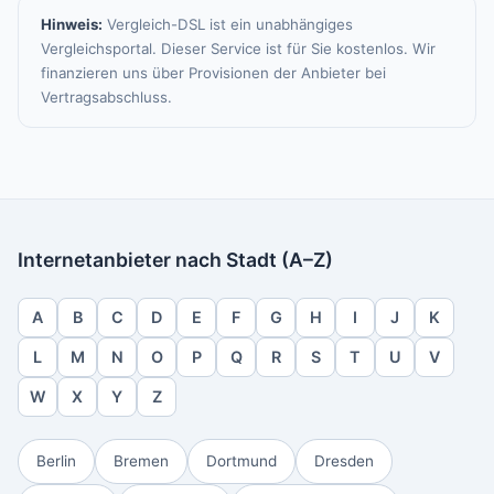
Hinweis:
Vergleich-DSL ist ein unabhängiges
Vergleichsportal. Dieser Service ist für Sie kostenlos. Wir
finanzieren uns über Provisionen der Anbieter bei
Vertragsabschluss.
Internetanbieter nach Stadt (A–Z)
A
B
C
D
E
F
G
H
I
J
K
L
M
N
O
P
Q
R
S
T
U
V
W
X
Y
Z
Berlin
Bremen
Dortmund
Dresden