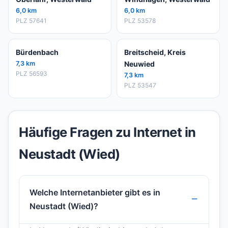
6,0 km
6,0 km
PLZ 57641
PLZ 53578
Bürdenbach
Breitscheid, Kreis
7,3 km
Neuwied
PLZ 56593
7,3 km
PLZ 53547
Häufige Fragen zu Internet in
Neustadt (Wied)
Welche Internetanbieter gibt es in
Neustadt (Wied)?