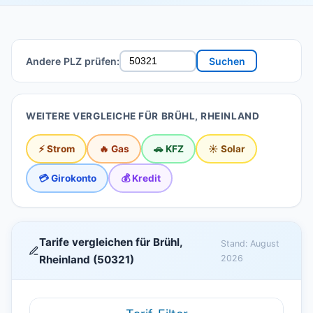
Andere PLZ prüfen:
Suchen
WEITERE VERGLEICHE FÜR BRÜHL, RHEINLAND
⚡ Strom
🔥 Gas
🚗 KFZ
☀️ Solar
💳 Girokonto
💰 Kredit
Tarife vergleichen für Brühl,
Stand: August
Rheinland (50321)
2026