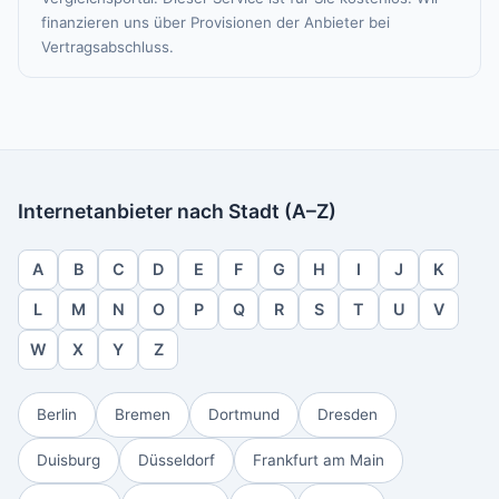
finanzieren uns über Provisionen der Anbieter bei
Vertragsabschluss.
Internetanbieter nach Stadt (A–Z)
A
B
C
D
E
F
G
H
I
J
K
L
M
N
O
P
Q
R
S
T
U
V
W
X
Y
Z
Berlin
Bremen
Dortmund
Dresden
Duisburg
Düsseldorf
Frankfurt am Main