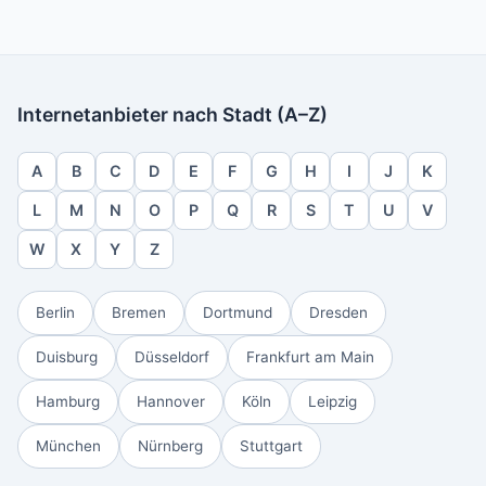
Internetanbieter nach Stadt (A–Z)
A
B
C
D
E
F
G
H
I
J
K
L
M
N
O
P
Q
R
S
T
U
V
W
X
Y
Z
Berlin
Bremen
Dortmund
Dresden
Duisburg
Düsseldorf
Frankfurt am Main
Hamburg
Hannover
Köln
Leipzig
München
Nürnberg
Stuttgart