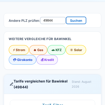
Andere PLZ prüfen:
Suchen
WEITERE VERGLEICHE FÜR BAWINKEL
⚡ Strom
🔥 Gas
🚗 KFZ
☀️ Solar
💳 Girokonto
💰 Kredit
Tarife vergleichen für Bawinkel
Stand: August
(49844)
2026