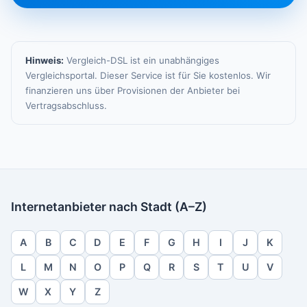
Hinweis:
Vergleich-DSL ist ein unabhängiges
Vergleichsportal. Dieser Service ist für Sie kostenlos. Wir
finanzieren uns über Provisionen der Anbieter bei
Vertragsabschluss.
Internetanbieter nach Stadt (A–Z)
A
B
C
D
E
F
G
H
I
J
K
L
M
N
O
P
Q
R
S
T
U
V
W
X
Y
Z