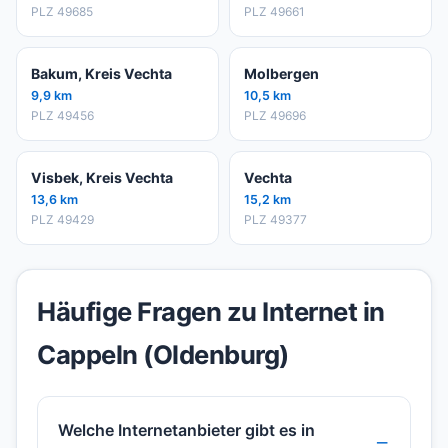
PLZ 49685
PLZ 49661
Bakum, Kreis Vechta
Molbergen
9,9 km
10,5 km
PLZ 49456
PLZ 49696
Visbek, Kreis Vechta
Vechta
13,6 km
15,2 km
PLZ 49429
PLZ 49377
Häufige Fragen zu Internet in
Cappeln (Oldenburg)
Welche Internetanbieter gibt es in