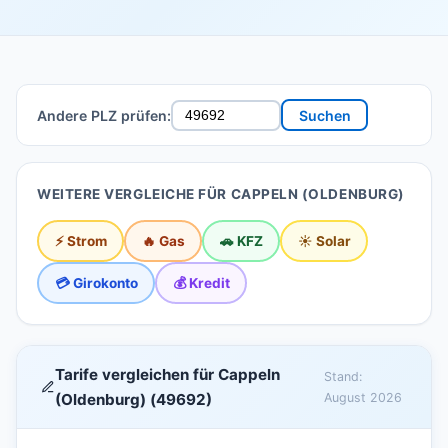
Andere PLZ prüfen:
Suchen
WEITERE VERGLEICHE FÜR CAPPELN (OLDENBURG)
⚡ Strom
🔥 Gas
🚗 KFZ
☀️ Solar
💳 Girokonto
💰 Kredit
Tarife vergleichen für Cappeln
Stand:
(Oldenburg) (49692)
August 2026