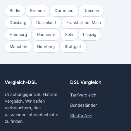
Berlin
Bremen
Dortmund
Dresden
Duisburg
Düsseldorf
Frankfurt am Main
Hamburg
Hannover
Köln
Leipzig
München
Nürnberg
Stuttgart
Vergleich-DSL
DSL Vergleich
Unabhängiger DSL Flatrate
Tarifvergleich
Vergleich. Wir helfen
Bundesländer
Verbrauchern, den
passenden Internetanbieter
Städte A-Z
zu finden.