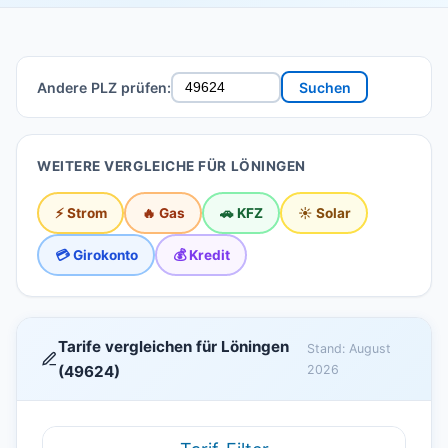
Andere PLZ prüfen:
Suchen
WEITERE VERGLEICHE FÜR LÖNINGEN
⚡ Strom
🔥 Gas
🚗 KFZ
☀️ Solar
💳 Girokonto
💰 Kredit
Tarife vergleichen für Löningen
Stand: August
(49624)
2026