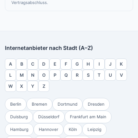
Vertragsabschluss.
Internetanbieter nach Stadt (A–Z)
A
B
C
D
E
F
G
H
I
J
K
L
M
N
O
P
Q
R
S
T
U
V
W
X
Y
Z
Berlin
Bremen
Dortmund
Dresden
Duisburg
Düsseldorf
Frankfurt am Main
Hamburg
Hannover
Köln
Leipzig