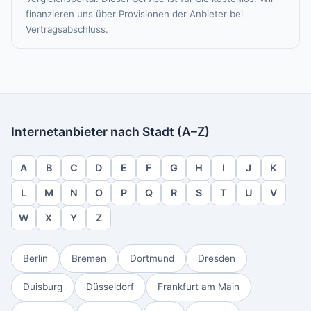
finanzieren uns über Provisionen der Anbieter bei
Vertragsabschluss.
Internetanbieter nach Stadt (A–Z)
A
B
C
D
E
F
G
H
I
J
K
L
M
N
O
P
Q
R
S
T
U
V
W
X
Y
Z
Berlin
Bremen
Dortmund
Dresden
Duisburg
Düsseldorf
Frankfurt am Main