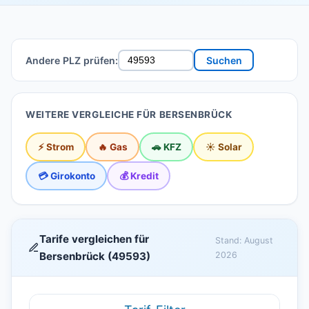
Andere PLZ prüfen:
Suchen
WEITERE VERGLEICHE FÜR BERSENBRÜCK
⚡ Strom
🔥 Gas
🚗 KFZ
☀️ Solar
💳 Girokonto
💰 Kredit
Tarife vergleichen für
Stand: August
Bersenbrück (49593)
2026