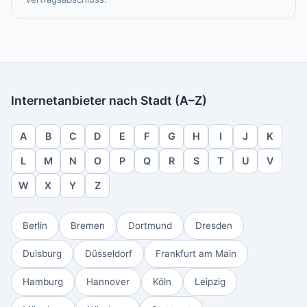
Internetanbieter nach Stadt (A–Z)
A
B
C
D
E
F
G
H
I
J
K
L
M
N
O
P
Q
R
S
T
U
V
W
X
Y
Z
Berlin
Bremen
Dortmund
Dresden
Duisburg
Düsseldorf
Frankfurt am Main
Hamburg
Hannover
Köln
Leipzig