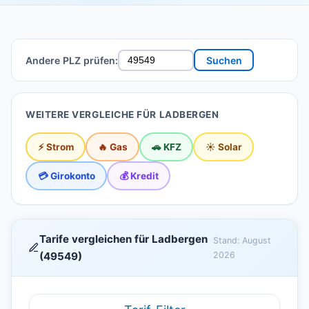
Andere PLZ prüfen:
Suchen
WEITERE VERGLEICHE FÜR LADBERGEN
⚡ Strom
🔥 Gas
🚗 KFZ
☀️ Solar
💳 Girokonto
💰 Kredit
Tarife vergleichen für Ladbergen
Stand: August
(49549)
2026