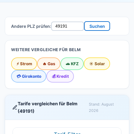
Andere PLZ prüfen:
Suchen
WEITERE VERGLEICHE FÜR BELM
⚡ Strom
🔥 Gas
🚗 KFZ
☀️ Solar
💳 Girokonto
💰 Kredit
Tarife vergleichen für Belm
Stand: August
(49191)
2026