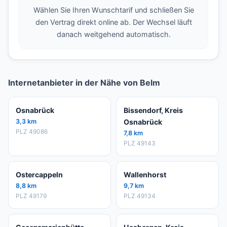
Wählen Sie Ihren Wunschtarif und schließen Sie
den Vertrag direkt online ab. Der Wechsel läuft
danach weitgehend automatisch.
Internetanbieter in der Nähe von Belm
Osnabrück
Bissendorf, Kreis
3,3 km
Osnabrück
PLZ 49086
7,8 km
PLZ 49143
Ostercappeln
Wallenhorst
8,8 km
9,7 km
PLZ 49179
PLZ 49134