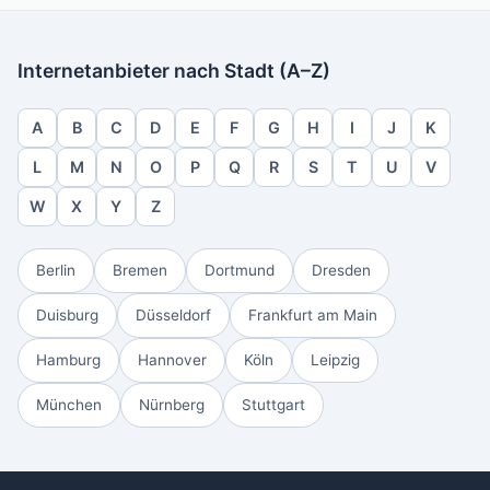
Internetanbieter nach Stadt (A–Z)
A
B
C
D
E
F
G
H
I
J
K
L
M
N
O
P
Q
R
S
T
U
V
W
X
Y
Z
Berlin
Bremen
Dortmund
Dresden
Duisburg
Düsseldorf
Frankfurt am Main
Hamburg
Hannover
Köln
Leipzig
München
Nürnberg
Stuttgart