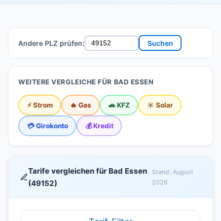
Andere PLZ prüfen:
Suchen
WEITERE VERGLEICHE FÜR BAD ESSEN
⚡ Strom
🔥 Gas
🚗 KFZ
☀️ Solar
💳 Girokonto
💰 Kredit
Tarife vergleichen für Bad Essen
Stand: August
(49152)
2026