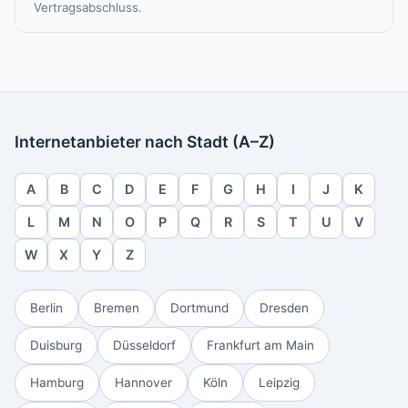
Vertragsabschluss.
Internetanbieter nach Stadt (A–Z)
A
B
C
D
E
F
G
H
I
J
K
L
M
N
O
P
Q
R
S
T
U
V
W
X
Y
Z
Berlin
Bremen
Dortmund
Dresden
Duisburg
Düsseldorf
Frankfurt am Main
Hamburg
Hannover
Köln
Leipzig