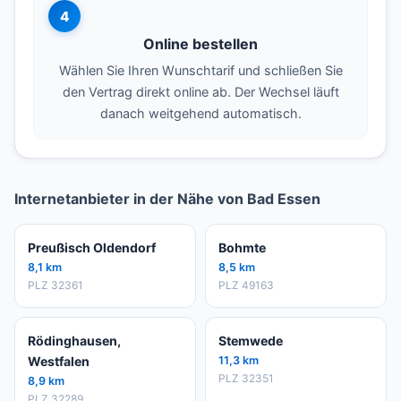
4
Online bestellen
Wählen Sie Ihren Wunschtarif und schließen Sie
den Vertrag direkt online ab. Der Wechsel läuft
danach weitgehend automatisch.
Internetanbieter in der Nähe von Bad Essen
Preußisch Oldendorf
Bohmte
8,1 km
8,5 km
PLZ 32361
PLZ 49163
Rödinghausen,
Stemwede
Westfalen
11,3 km
PLZ 32351
8,9 km
PLZ 32289