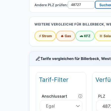
Andere PLZ prüfen:
Suche
WEITERE VERGLEICHE FÜR BILLERBECK, W
⚡ Strom
🔥 Gas
🚗 KFZ
☀️ Sola
Tarife vergleichen für Billerbeck, Wes