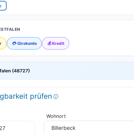
n
ESTFALEN
r
💳 Girokonto
💰 Kredit
tfalen (48727)