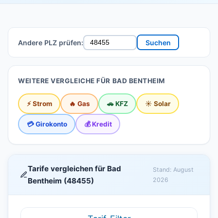
Andere PLZ prüfen:
Suchen
WEITERE VERGLEICHE FÜR BAD BENTHEIM
⚡ Strom
🔥 Gas
🚗 KFZ
☀️ Solar
💳 Girokonto
💰 Kredit
Tarife vergleichen für Bad
Stand: August
Bentheim (48455)
2026