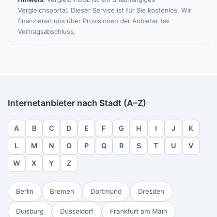
Vergleichsportal. Dieser Service ist für Sie kostenlos. Wir
finanzieren uns über Provisionen der Anbieter bei
Vertragsabschluss.
Internetanbieter nach Stadt (A–Z)
A
B
C
D
E
F
G
H
I
J
K
L
M
N
O
P
Q
R
S
T
U
V
W
X
Y
Z
Berlin
Bremen
Dortmund
Dresden
Duisburg
Düsseldorf
Frankfurt am Main