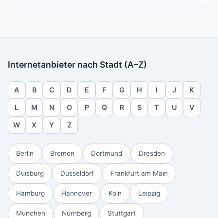
Internetanbieter nach Stadt (A–Z)
A
B
C
D
E
F
G
H
I
J
K
L
M
N
O
P
Q
R
S
T
U
V
W
X
Y
Z
Berlin
Bremen
Dortmund
Dresden
Duisburg
Düsseldorf
Frankfurt am Main
Hamburg
Hannover
Köln
Leipzig
München
Nürnberg
Stuttgart