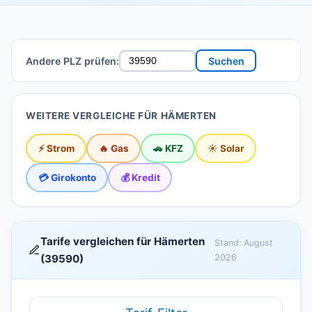
Andere PLZ prüfen:
Suchen
WEITERE VERGLEICHE FÜR HÄMERTEN
⚡ Strom
🔥 Gas
🚗 KFZ
☀️ Solar
💳 Girokonto
💰 Kredit
Tarife vergleichen für Hämerten
Stand: August
(39590)
2026