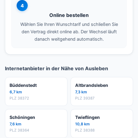
4
Online bestellen
Wählen Sie Ihren Wunschtarif und schließen Sie
den Vertrag direkt online ab. Der Wechsel läuft
danach weitgehend automatisch.
Internetanbieter in der Nähe von Ausleben
Büddenstedt
Altbrandsleben
6,7 km
7,3 km
PLZ 38372
PLZ 39387
Schöningen
Twieflingen
7,6 km
10,8 km
PLZ 38364
PLZ 38388