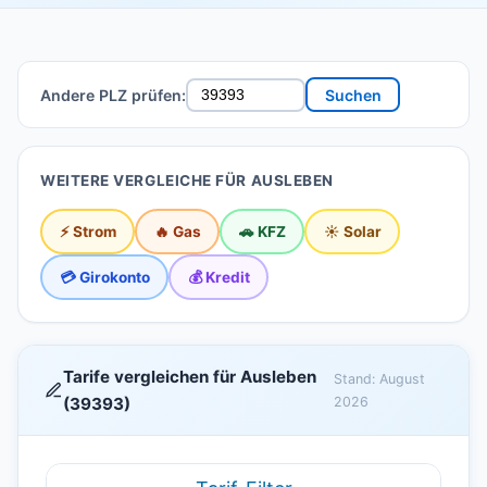
Andere PLZ prüfen:
Suchen
WEITERE VERGLEICHE FÜR AUSLEBEN
⚡ Strom
🔥 Gas
🚗 KFZ
☀️ Solar
💳 Girokonto
💰 Kredit
Tarife vergleichen für Ausleben
Stand: August
(39393)
2026