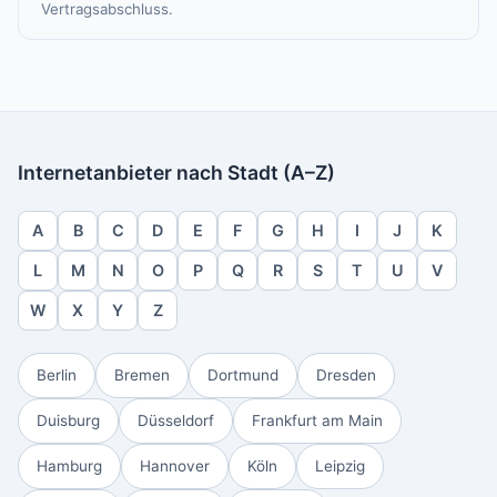
Vertragsabschluss.
Internetanbieter nach Stadt (A–Z)
A
B
C
D
E
F
G
H
I
J
K
L
M
N
O
P
Q
R
S
T
U
V
W
X
Y
Z
Berlin
Bremen
Dortmund
Dresden
Duisburg
Düsseldorf
Frankfurt am Main
Hamburg
Hannover
Köln
Leipzig