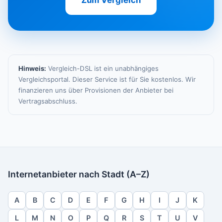
Zum Vergleich
Hinweis:
Vergleich-DSL ist ein unabhängiges
Vergleichsportal. Dieser Service ist für Sie kostenlos. Wir
finanzieren uns über Provisionen der Anbieter bei
Vertragsabschluss.
Internetanbieter nach Stadt (A–Z)
A
B
C
D
E
F
G
H
I
J
K
L
M
N
O
P
Q
R
S
T
U
V