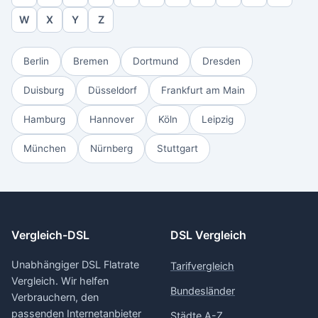
W
X
Y
Z
Berlin
Bremen
Dortmund
Dresden
Duisburg
Düsseldorf
Frankfurt am Main
Hamburg
Hannover
Köln
Leipzig
München
Nürnberg
Stuttgart
Vergleich-DSL
DSL Vergleich
Unabhängiger DSL Flatrate
Tarifvergleich
Vergleich. Wir helfen
Bundesländer
Verbrauchern, den
passenden Internetanbieter
Städte A-Z