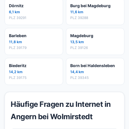
Dörnitz
Burg bei Magdeburg
6,1 km
11,6 km
PLZ 39291
PLZ 39288
Barleben
Magdeburg
11,8 km
13,5 km
PLZ 39179
PLZ 39126
Biederitz
Born bei Haldensleben
14,2 km
14,4 km
PLZ 39175
PLZ 39345
Häufige Fragen zu Internet in
Angern bei Wolmirstedt