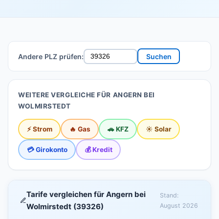
Andere PLZ prüfen:
Suchen
WEITERE VERGLEICHE FÜR ANGERN BEI
WOLMIRSTEDT
⚡ Strom
🔥 Gas
🚗 KFZ
☀️ Solar
💳 Girokonto
💰 Kredit
Tarife vergleichen für Angern bei
Stand:
Wolmirstedt (39326)
August 2026