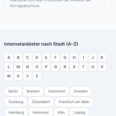
finanzieren uns über Provisionen der Anbieter bei
Vertragsabschluss.
Internetanbieter nach Stadt (A–Z)
A
B
C
D
E
F
G
H
I
J
K
L
M
N
O
P
Q
R
S
T
U
V
W
X
Y
Z
Berlin
Bremen
Dortmund
Dresden
Duisburg
Düsseldorf
Frankfurt am Main
Hamburg
Hannover
Köln
Leipzig