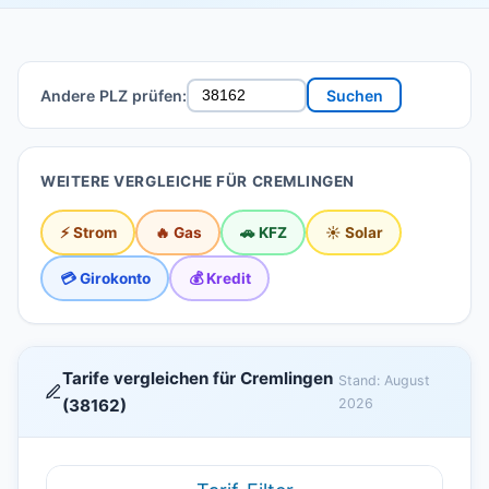
Andere PLZ prüfen:
Suchen
WEITERE VERGLEICHE FÜR CREMLINGEN
⚡ Strom
🔥 Gas
🚗 KFZ
☀️ Solar
💳 Girokonto
💰 Kredit
Tarife vergleichen für Cremlingen
Stand: August
(38162)
2026