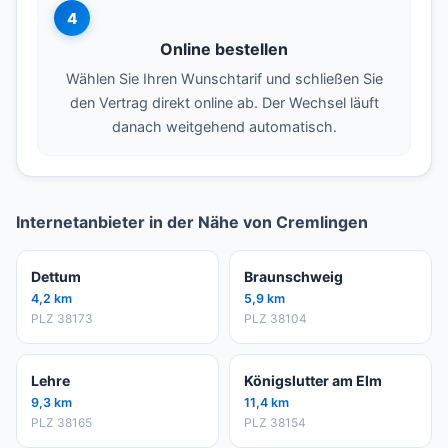
4
Online bestellen
Wählen Sie Ihren Wunschtarif und schließen Sie
den Vertrag direkt online ab. Der Wechsel läuft
danach weitgehend automatisch.
Internetanbieter in der Nähe von Cremlingen
Dettum
Braunschweig
4,2 km
5,9 km
PLZ 38173
PLZ 38104
Lehre
Königslutter am Elm
9,3 km
11,4 km
PLZ 38165
PLZ 38154