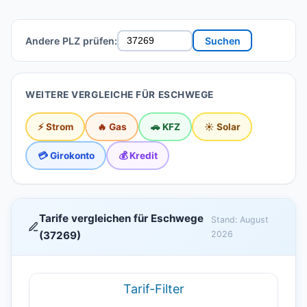
Andere PLZ prüfen:
Suchen
WEITERE VERGLEICHE FÜR ESCHWEGE
⚡ Strom
🔥 Gas
🚗 KFZ
☀️ Solar
💳 Girokonto
💰 Kredit
Tarife vergleichen für Eschwege
Stand: August
(37269)
2026