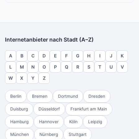
Internetanbieter nach Stadt (A–Z)
A
B
C
D
E
F
G
H
I
J
K
L
M
N
O
P
Q
R
S
T
U
V
W
X
Y
Z
Berlin
Bremen
Dortmund
Dresden
Duisburg
Düsseldorf
Frankfurt am Main
Hamburg
Hannover
Köln
Leipzig
München
Nürnberg
Stuttgart