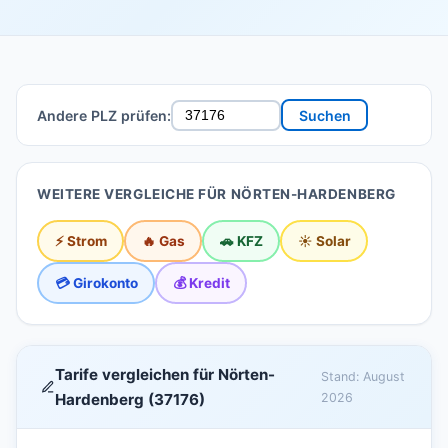
Andere PLZ prüfen:
Suchen
WEITERE VERGLEICHE FÜR NÖRTEN-HARDENBERG
⚡ Strom
🔥 Gas
🚗 KFZ
☀️ Solar
💳 Girokonto
💰 Kredit
Tarife vergleichen für Nörten-
Stand: August
Hardenberg (37176)
2026