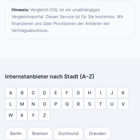
Hinweis:
Vergleich-DSL ist ein unabhängiges
Vergleichsportal. Dieser Service ist für Sie kostenlos. Wir
finanzieren uns über Provisionen der Anbieter bei
Vertragsabschluss.
Internetanbieter nach Stadt (A–Z)
A
B
C
D
E
F
G
H
I
J
K
L
M
N
O
P
Q
R
S
T
U
V
W
X
Y
Z
Berlin
Bremen
Dortmund
Dresden