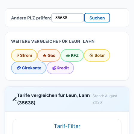
Andere PLZ prüfen:
Suchen
WEITERE VERGLEICHE FÜR LEUN, LAHN
⚡ Strom
🔥 Gas
🚗 KFZ
☀️ Solar
💳 Girokonto
💰 Kredit
Tarife vergleichen für Leun, Lahn
Stand: August
(35638)
2026