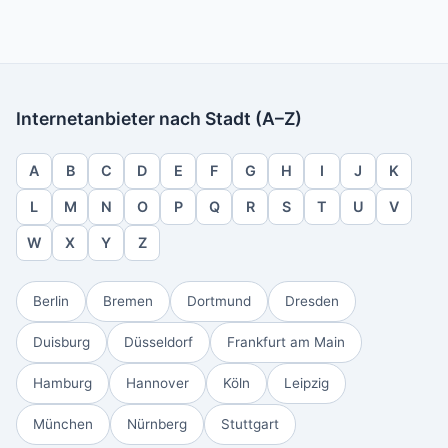
Internetanbieter nach Stadt (A–Z)
A
B
C
D
E
F
G
H
I
J
K
L
M
N
O
P
Q
R
S
T
U
V
W
X
Y
Z
Berlin
Bremen
Dortmund
Dresden
Duisburg
Düsseldorf
Frankfurt am Main
Hamburg
Hannover
Köln
Leipzig
München
Nürnberg
Stuttgart