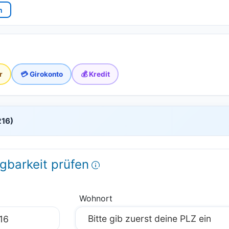
n
r
💳 Girokonto
💰 Kredit
216)