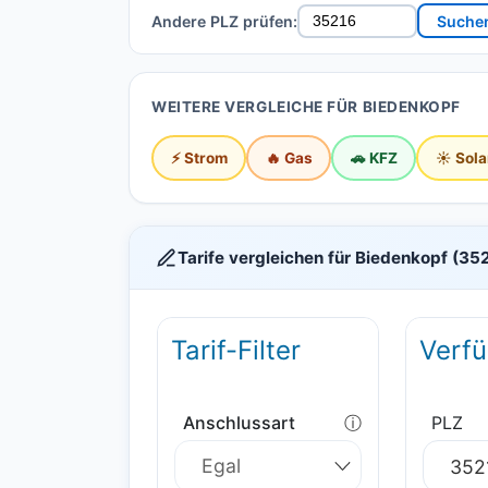
Andere PLZ prüfen:
Suche
WEITERE VERGLEICHE FÜR BIEDENKOPF
⚡ Strom
🔥 Gas
🚗 KFZ
☀️ Sola
Tarife vergleichen für Biedenkopf (35