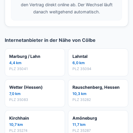
den Vertrag direkt online ab. Der Wechsel läuft
danach weitgehend automatisch.
Internetanbieter in der Nähe von Cölbe
Marburg / Lahn
Lahntal
4,4 km
6,0 km
PLZ 35041
PLZ 35094
Wetter (Hessen)
Rauschenberg, Hessen
7,0 km
10,3 km
PLZ 35083
PLZ 35282
Kirchhain
Amöneburg
10,7 km
11,7 km
PLZ 35274
PLZ 35287