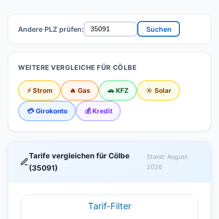
Andere PLZ prüfen:
Suchen
WEITERE VERGLEICHE FÜR CÖLBE
⚡ Strom
🔥 Gas
🚗 KFZ
☀️ Solar
💳 Girokonto
💰 Kredit
Tarife vergleichen für Cölbe
Stand: August
(35091)
2026