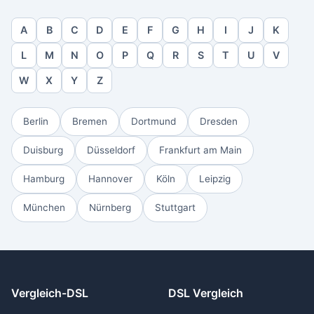
A
B
C
D
E
F
G
H
I
J
K
L
M
N
O
P
Q
R
S
T
U
V
W
X
Y
Z
Berlin
Bremen
Dortmund
Dresden
Duisburg
Düsseldorf
Frankfurt am Main
Hamburg
Hannover
Köln
Leipzig
München
Nürnberg
Stuttgart
Vergleich-DSL
DSL Vergleich