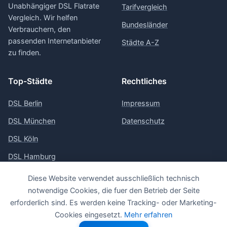
Unabhängiger DSL Flatrate
Tarifvergleich
Vergleich. Wir helfen
Bundesländer
Verbrauchern, den
passenden Internetanbieter
Städte A-Z
zu finden.
Top-Städte
Rechtliches
DSL Berlin
Impressum
DSL München
Datenschutz
DSL Köln
DSL Hamburg
DSL Frankfurt
Diese Website verwendet ausschließlich technisch
notwendige Cookies, die fuer den Betrieb der Seite
erforderlich sind. Es werden keine Tracking- oder Marketing-
Cookies eingesetzt.
Mehr erfahren
© 2026 Vergleich-DSL