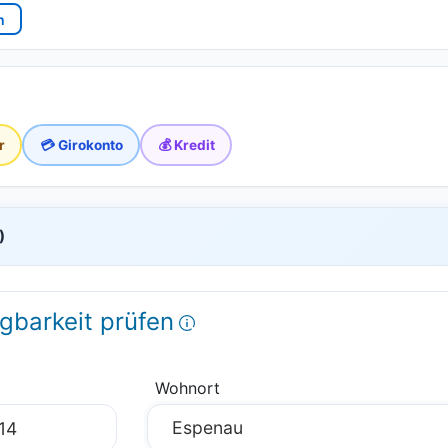
n
r
💳 Girokonto
💰 Kredit
)