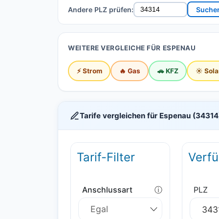
Andere PLZ prüfen:
Suche
WEITERE VERGLEICHE FÜR ESPENAU
⚡ Strom
🔥 Gas
🚗 KFZ
☀️ Sola
Tarife vergleichen für Espenau (34314