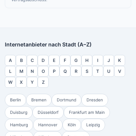
Internetanbieter nach Stadt (A–Z)
A
B
C
D
E
F
G
H
I
J
K
L
M
N
O
P
Q
R
S
T
U
V
W
X
Y
Z
Berlin
Bremen
Dortmund
Dresden
Duisburg
Düsseldorf
Frankfurt am Main
Hamburg
Hannover
Köln
Leipzig