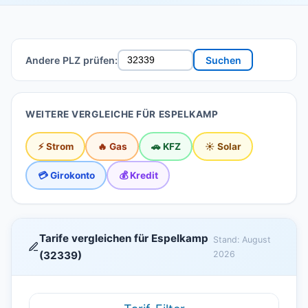
Andere PLZ prüfen:
Suchen
WEITERE VERGLEICHE FÜR ESPELKAMP
⚡ Strom
🔥 Gas
🚗 KFZ
☀️ Solar
💳 Girokonto
💰 Kredit
Tarife vergleichen für Espelkamp
Stand: August
(32339)
2026