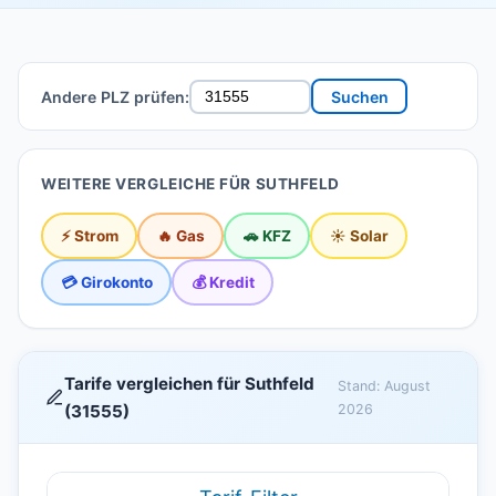
Andere PLZ prüfen:
Suchen
WEITERE VERGLEICHE FÜR SUTHFELD
⚡ Strom
🔥 Gas
🚗 KFZ
☀️ Solar
💳 Girokonto
💰 Kredit
Tarife vergleichen für Suthfeld
Stand: August
(31555)
2026