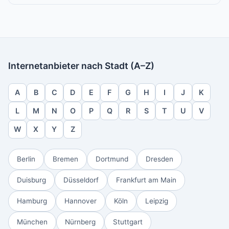
Internetanbieter nach Stadt (A–Z)
A
B
C
D
E
F
G
H
I
J
K
L
M
N
O
P
Q
R
S
T
U
V
W
X
Y
Z
Berlin
Bremen
Dortmund
Dresden
Duisburg
Düsseldorf
Frankfurt am Main
Hamburg
Hannover
Köln
Leipzig
München
Nürnberg
Stuttgart