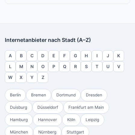
Internetanbieter nach Stadt (A–Z)
A
B
C
D
E
F
G
H
I
J
K
L
M
N
O
P
Q
R
S
T
U
V
W
X
Y
Z
Berlin
Bremen
Dortmund
Dresden
Duisburg
Düsseldorf
Frankfurt am Main
Hamburg
Hannover
Köln
Leipzig
München
Nürnberg
Stuttgart