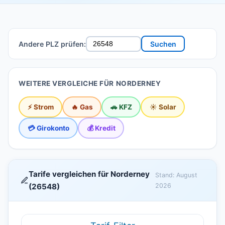
Andere PLZ prüfen:
Suchen
WEITERE VERGLEICHE FÜR NORDERNEY
⚡ Strom
🔥 Gas
🚗 KFZ
☀️ Solar
💳 Girokonto
💰 Kredit
Tarife vergleichen für Norderney
Stand: August
(26548)
2026