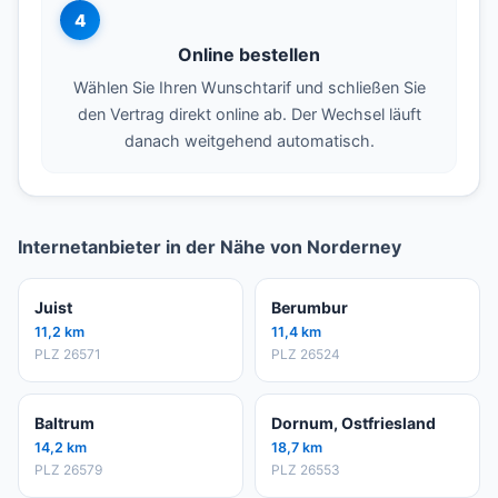
4
Online bestellen
Wählen Sie Ihren Wunschtarif und schließen Sie
den Vertrag direkt online ab. Der Wechsel läuft
danach weitgehend automatisch.
Internetanbieter in der Nähe von Norderney
Juist
Berumbur
11,2 km
11,4 km
PLZ 26571
PLZ 26524
Baltrum
Dornum, Ostfriesland
14,2 km
18,7 km
PLZ 26579
PLZ 26553