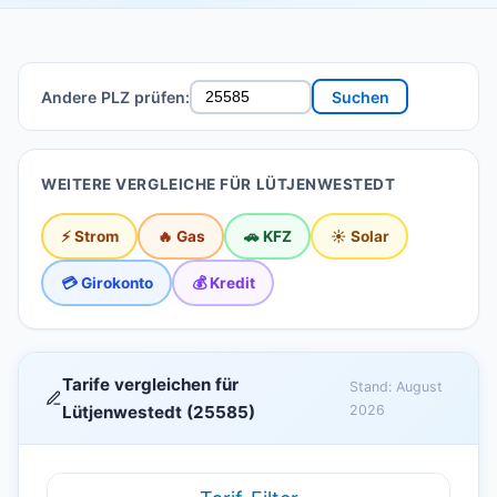
Andere PLZ prüfen:
Suchen
WEITERE VERGLEICHE FÜR LÜTJENWESTEDT
⚡ Strom
🔥 Gas
🚗 KFZ
☀️ Solar
💳 Girokonto
💰 Kredit
Tarife vergleichen für
Stand: August
Lütjenwestedt (25585)
2026