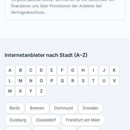
finanzieren uns über Provisionen der Anbieter bei
Vertragsabschluss.
Internetanbieter nach Stadt (A–Z)
A
B
C
D
E
F
G
H
I
J
K
L
M
N
O
P
Q
R
S
T
U
V
W
X
Y
Z
Berlin
Bremen
Dortmund
Dresden
Duisburg
Düsseldorf
Frankfurt am Main