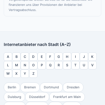
finanzieren uns über Provisionen der Anbieter bei
Vertragsabschluss.
Internetanbieter nach Stadt (A–Z)
A
B
C
D
E
F
G
H
I
J
K
L
M
N
O
P
Q
R
S
T
U
V
W
X
Y
Z
Berlin
Bremen
Dortmund
Dresden
Duisburg
Düsseldorf
Frankfurt am Main