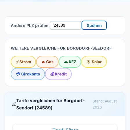
Andere PLZ prüfen:
Suchen
WEITERE VERGLEICHE FÜR BORGDORF-SEEDORF
⚡ Strom
🔥 Gas
🚗 KFZ
☀️ Solar
💳 Girokonto
💰 Kredit
Tarife vergleichen für Borgdorf-
Stand: August
Seedorf (24589)
2026