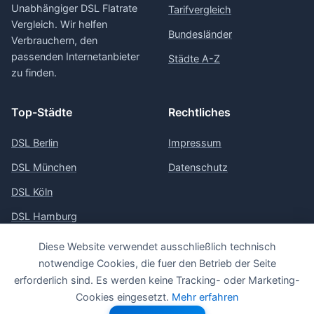
Unabhängiger DSL Flatrate
Tarifvergleich
Vergleich. Wir helfen
Bundesländer
Verbrauchern, den
passenden Internetanbieter
Städte A-Z
zu finden.
Top-Städte
Rechtliches
DSL Berlin
Impressum
DSL München
Datenschutz
DSL Köln
DSL Hamburg
DSL Frankfurt
Diese Website verwendet ausschließlich technisch
notwendige Cookies, die fuer den Betrieb der Seite
erforderlich sind. Es werden keine Tracking- oder Marketing-
Cookies eingesetzt.
Mehr erfahren
© 2026 Vergleich-DSL