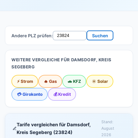
Andere PLZ prüfen:
Suchen
WEITERE VERGLEICHE FÜR DAMSDORF, KREIS
SEGEBERG
⚡ Strom
🔥 Gas
🚗 KFZ
☀️ Solar
💳 Girokonto
💰 Kredit
Stand:
Tarife vergleichen für Damsdorf,
August
Kreis Segeberg (23824)
2026