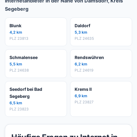
Internetanbieter in der Nähe von Damsdorf, Kreis
Segeberg
Blunk
Daldorf
4,2 km
5,3 km
PLZ 23813
PLZ 24635
Schmalensee
Rendswühren
5,5 km
6,2 km
PLZ 24638
PLZ 24619
Seedorf bei Bad
Krems II
Segeberg
6,9 km
PLZ 23827
6,5 km
PLZ 23823