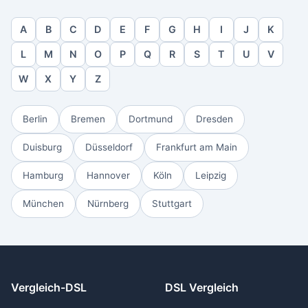
A
B
C
D
E
F
G
H
I
J
K
L
M
N
O
P
Q
R
S
T
U
V
W
X
Y
Z
Berlin
Bremen
Dortmund
Dresden
Duisburg
Düsseldorf
Frankfurt am Main
Hamburg
Hannover
Köln
Leipzig
München
Nürnberg
Stuttgart
Vergleich-DSL
DSL Vergleich